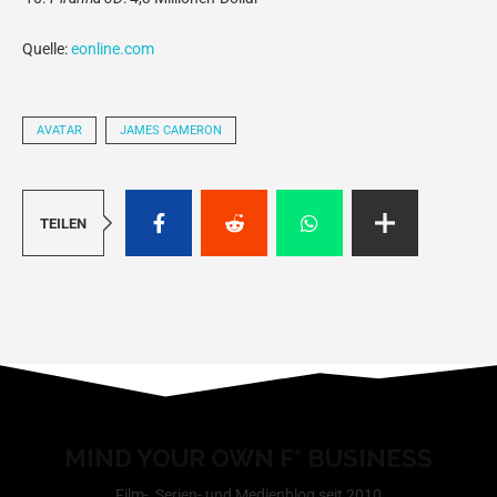
Quelle:
eonline.com
AVATAR
JAMES CAMERON
TEILEN
MIND YOUR OWN F* BUSINESS
Film-, Serien- und Medienblog seit 2010