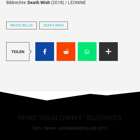
Bildrechte:
Death Wish
(2018) / LEONINE
BRUCE WILLIS
DEATH WISH
TEILEN
MIND YOUR OWN F* BUSINESS
Film-, Serien- und Medienblog seit 2010