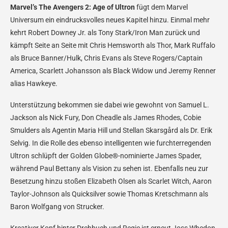
Marvel’s The Avengers 2: Age of Ultron
fügt dem Marvel
Universum ein eindrucksvolles neues Kapitel hinzu. Einmal mehr
kehrt Robert Downey Jr. als Tony Stark/Iron Man zurück und
kämpft Seite an Seite mit Chris Hemsworth als Thor, Mark Ruffalo
als Bruce Banner/Hulk, Chris Evans als Steve Rogers/Captain
America, Scarlett Johansson als Black Widow und Jeremy Renner
alias Hawkeye.
Unterstützung bekommen sie dabei wie gewohnt von Samuel L.
Jackson als Nick Fury, Don Cheadle als James Rhodes, Cobie
Smulders als Agentin Maria Hill und Stellan Skarsgård als Dr. Erik
Selvig. In die Rolle des ebenso intelligenten wie furchterregenden
Ultron schlüpft der Golden Globe®-nominierte James Spader,
während Paul Bettany als Vision zu sehen ist. Ebenfalls neu zur
Besetzung hinzu stoßen Elizabeth Olsen als Scarlet Witch, Aaron
Taylor-Johnson als Quicksilver sowie Thomas Kretschmann als
Baron Wolfgang von Strucker.