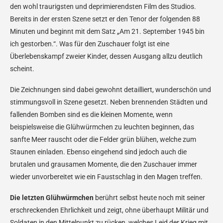
den wohl traurigsten und deprimierendsten Film des Studios.
Bereits in der ersten Szene setzt er den Tenor der folgenden 88
Minuten und beginnt mit dem Satz „Am 21. September 1945 bin
ich gestorben.“. Was für den Zuschauer folgt ist eine
Überlebenskampf zweier Kinder, dessen Ausgang allzu deutlich
scheint.
Die Zeichnungen sind dabei gewohnt detailliert, wunderschön und
stimmungsvoll in Szene gesetzt. Neben brennenden Städten und
fallenden Bomben sind es die kleinen Momente, wenn
beispielsweise die Glühwürmchen zu leuchten beginnen, das
sanfte Meer rauscht oder die Felder grün blühen, welche zum
Staunen einladen. Ebenso eingehend sind jedoch auch die
brutalen und grausamen Momente, die den Zuschauer immer
wieder unvorbereitet wie ein Faustschlag in den Magen treffen.
Die letzten Glühwürmchen
berührt selbst heute noch mit seiner
erschreckenden Ehrlichkeit und zeigt, ohne überhaupt Militär und
Soldaten in den Mittelpunkt zu rücken, welches Leid der Krieg mit