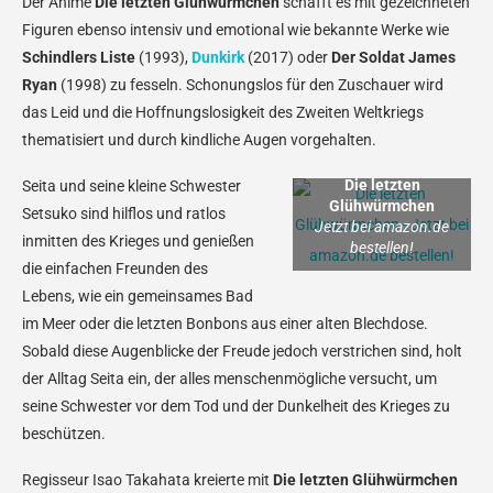
Der Anime
Die letzten Glühwürmchen
schafft es mit gezeichneten
Figuren ebenso intensiv und emotional wie bekannte Werke wie
Schindlers Liste
(1993),
Dunkirk
(2017) oder
Der Soldat James
Ryan
(1998) zu fesseln. Schonungslos für den Zuschauer wird
das Leid und die Hoffnungslosigkeit des Zweiten Weltkriegs
thematisiert und durch kindliche Augen vorgehalten.
Die letzten
Seita und seine kleine Schwester
Glühwürmchen
Setsuko sind hilflos und ratlos
Jetzt bei amazon.de
inmitten des Krieges und genießen
bestellen!
die einfachen Freunden des
Lebens, wie ein gemeinsames Bad
im Meer oder die letzten Bonbons aus einer alten Blechdose.
Sobald diese Augenblicke der Freude jedoch verstrichen sind, holt
der Alltag Seita ein, der alles menschenmögliche versucht, um
seine Schwester vor dem Tod und der Dunkelheit des Krieges zu
beschützen.
Regisseur Isao Takahata kreierte mit
Die letzten Glühwürmchen