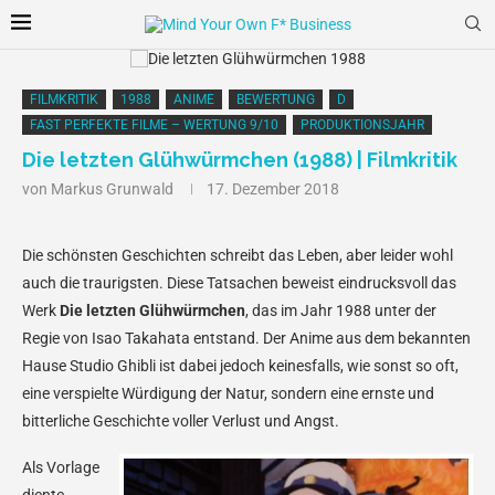
FILMKRITIK
1988
ANIME
BEWERTUNG
D
FAST PERFEKTE FILME – WERTUNG 9/10
PRODUKTIONSJAHR
Die letzten Glühwürmchen (1988) | Filmkritik
von
Markus Grunwald
17. Dezember 2018
Die schönsten Geschichten schreibt das Leben, aber leider wohl
auch die traurigsten. Diese Tatsachen beweist eindrucksvoll das
Werk
Die letzten Glühwürmchen
, das im Jahr 1988 unter der
Regie von Isao Takahata entstand. Der Anime aus dem bekannten
Hause Studio Ghibli ist dabei jedoch keinesfalls, wie sonst so oft,
eine verspielte Würdigung der Natur, sondern eine ernste und
bitterliche Geschichte voller Verlust und Angst.
Als Vorlage