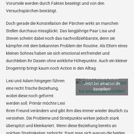
Vorurteile werden durch Fakten beseitigt und von den
Versuchspärchen bestätigt.
Doch gerade die Konstellation der Pärchen wirkt an manchen
Stellen durchaus missglückt. Das langjährige Paar Lisa und
Steven scheint dabei noch das nachvollziehbarste, denn sie
kämpfen mit dem bekannten Problem der Routine. Als Eltern eines
kleinen Sohnes haben sie sich emotional entfremdet und
durchleben ihr Dasein ohne wirkliche Höhepunkte. Auch ein kleiner
Drogentrip bringt kaum noch Action in den Alltag.
The Female Brain
Lexi und Adam hingegen führen
Jetzt bei amazon.de
eine recht frische Beziehung,
bestellen!
wobei diese noch geformt
werden soll. Primär möchte Lexi
ihren Freund verändern und gibt ihm dies immer wieder deutlich zu
verstehen. Die Probleme und Streitpunkte wirken jedoch stark
überspitzt und kleinkariert. Wenn diese Beziehung bereits an
solchen Streitigkeiten zerbricht, fragt man sich warum die beiden