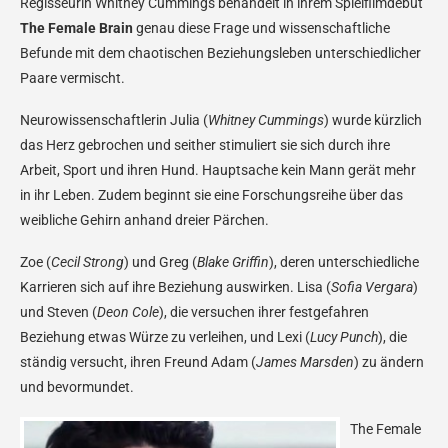
Regisseurin Whitney Cummings behandelt in ihrem Spielfilmdebüt
The Female Brain
genau diese Frage und wissenschaftliche
Befunde mit dem chaotischen Beziehungsleben unterschiedlicher
Paare vermischt.
Neurowissenschaftlerin Julia (
Whitney Cummings
) wurde kürzlich
das Herz gebrochen und seither stimuliert sie sich durch ihre
Arbeit, Sport und ihren Hund. Hauptsache kein Mann gerät mehr
in ihr Leben. Zudem beginnt sie eine Forschungsreihe über das
weibliche Gehirn anhand dreier Pärchen.
Zoe (
Cecil Strong
) und Greg (
Blake Griffin
), deren unterschiedliche
Karrieren sich auf ihre Beziehung auswirken. Lisa (
Sofia Vergara
)
und Steven (
Deon Cole
), die versuchen ihrer festgefahren
Beziehung etwas Würze zu verleihen, und Lexi (
Lucy Punch
), die
ständig versucht, ihren Freund Adam (
James Marsden
) zu ändern
und bevormundet.
The Female