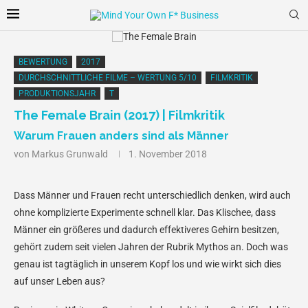
BEWERTUNG
2017
DURCHSCHNITTLICHE FILME – WERTUNG 5/10
FILMKRITIK
PRODUKTIONSJAHR
T
The Female Brain (2017) | Filmkritik
Warum Frauen anders sind als Männer
von
Markus Grunwald
1. November 2018
Dass Männer und Frauen recht unterschiedlich denken, wird auch
ohne komplizierte Experimente schnell klar. Das Klischee, dass
Männer ein größeres und dadurch effektiveres Gehirn besitzen,
gehört zudem seit vielen Jahren der Rubrik Mythos an. Doch was
genau ist tagtäglich in unserem Kopf los und wie wirkt sich dies
auf unser Leben aus?