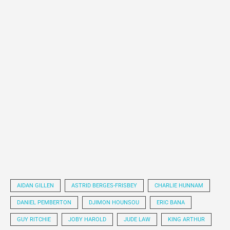
AIDAN GILLEN
ASTRID BERGES-FRISBEY
CHARLIE HUNNAM
DANIEL PEMBERTON
DJIMON HOUNSOU
ERIC BANA
GUY RITCHIE
JOBY HAROLD
JUDE LAW
KING ARTHUR