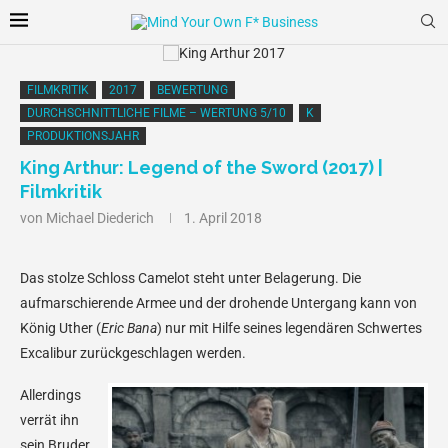
FILMKRITIK
2017
BEWERTUNG
DURCHSCHNITTLICHE FILME – WERTUNG 5/10
K
PRODUKTIONSJAHR
King Arthur: Legend of the Sword (2017) |
Filmkritik
von
Michael Diederich
1. April 2018
Das stolze Schloss Camelot steht unter Belagerung. Die
aufmarschierende Armee und der drohende Untergang kann von
König Uther (
Eric Bana
) nur mit Hilfe seines legendären Schwertes
Excalibur zurückgeschlagen werden.
Allerdings
verrät ihn
sein Bruder