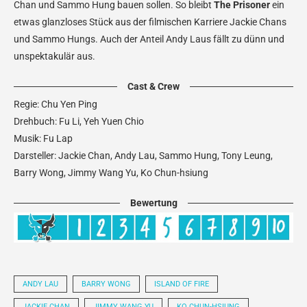
Chan und Sammo Hung bauen sollen. So bleibt
The Prisoner
ein
etwas glanzloses Stück aus der filmischen Karriere Jackie Chans
und Sammo Hungs. Auch der Anteil Andy Laus fällt zu dünn und
unspektakulär aus.
Cast & Crew
Regie: Chu Yen Ping
Drehbuch: Fu Li, Yeh Yuen Chio
Musik: Fu Lap
Darsteller: Jackie Chan, Andy Lau, Sammo Hung, Tony Leung,
Barry Wong, Jimmy Wang Yu, Ko Chun-hsiung
Bewertung
ANDY LAU
BARRY WONG
ISLAND OF FIRE
JACKIE CHAN
JIMMY WANG YU
KO CHUN-HSIUNG