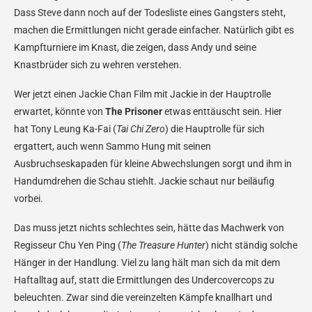
Dass Steve dann noch auf der Todesliste eines Gangsters steht,
machen die Ermittlungen nicht gerade einfacher. Natürlich gibt es
Kampfturniere im Knast, die zeigen, dass Andy und seine
Knastbrüder sich zu wehren verstehen.
Wer jetzt einen Jackie Chan Film mit Jackie in der Hauptrolle
erwartet, könnte von
The Prisoner
etwas enttäuscht sein. Hier
hat Tony Leung Ka-Fai (
Tai Chi Zero
) die Hauptrolle für sich
ergattert, auch wenn Sammo Hung mit seinen
Ausbruchseskapaden für kleine Abwechslungen sorgt und ihm in
Handumdrehen die Schau stiehlt. Jackie schaut nur beiläufig
vorbei.
Das muss jetzt nichts schlechtes sein, hätte das Machwerk von
Regisseur Chu Yen Ping (
The Treasure Hunter
) nicht ständig solche
Hänger in der Handlung. Viel zu lang hält man sich da mit dem
Haftalltag auf, statt die Ermittlungen des Undercovercops zu
beleuchten. Zwar sind die vereinzelten Kämpfe knallhart und