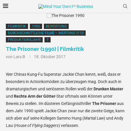
FILMKRITIK
1990
BEWERTUNG
DURCHSCHNITTLICHE FILME – WERTUNG 5/10
PRODUKTIONSJAHR
T
The Prisoner (1990) | Filmkritik
von
Lars B
18. Oktober 2017
Wer Chinas Kung-Fu Superstar Jackie Chan kennt, weiß, dass er
besonders in Actionkomödien zu überzeugen mag. Doch auch in
dramaturgischen und seriöseren Rollen weiß der
Drunken Master
und
Rechte Arm der Götter
-Star oftmals sein Können unter
Beweis zu stellen. Im düsteren Gefängnisthriller
The Prisoner
aus
dem Jahr 1990 spielt Jackie Chan zwar nur die zweite Geige, kann
sich aber auf seine Kollegen Sammo Hung (
Martial Law
) und Andy
Lau (
House of Flying Daggers
) verlassen.