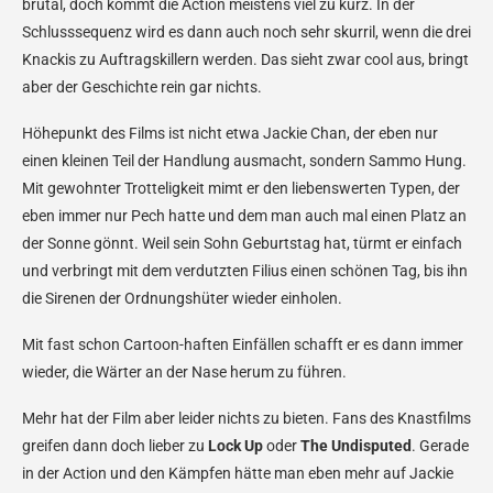
brutal, doch kommt die Action meistens viel zu kurz. In der
Schlusssequenz wird es dann auch noch sehr skurril, wenn die drei
Knackis zu Auftragskillern werden. Das sieht zwar cool aus, bringt
aber der Geschichte rein gar nichts.
Höhepunkt des Films ist nicht etwa Jackie Chan, der eben nur
einen kleinen Teil der Handlung ausmacht, sondern Sammo Hung.
Mit gewohnter Trotteligkeit mimt er den liebenswerten Typen, der
eben immer nur Pech hatte und dem man auch mal einen Platz an
der Sonne gönnt. Weil sein Sohn Geburtstag hat, türmt er einfach
und verbringt mit dem verdutzten Filius einen schönen Tag, bis ihn
die Sirenen der Ordnungshüter wieder einholen.
Mit fast schon Cartoon-haften Einfällen schafft er es dann immer
wieder, die Wärter an der Nase herum zu führen.
Mehr hat der Film aber leider nichts zu bieten. Fans des Knastfilms
greifen dann doch lieber zu
Lock Up
oder
The Undisputed
. Gerade
in der Action und den Kämpfen hätte man eben mehr auf Jackie