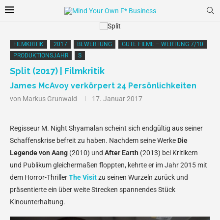
FILMKRITIK
2017
BEWERTUNG
GUTE FILME – WERTUNG 7/10
PRODUKTIONSJAHR
S
Split (2017) | Filmkritik
James McAvoy verkörpert 24 Persönlichkeiten
von
Markus Grunwald
17. Januar 2017
Regisseur M. Night Shyamalan scheint sich endgültig aus seiner
Schaffenskrise befreit zu haben. Nachdem seine Werke
Die
Legende von Aang
(2010) und
After Earth
(2013) bei Kritikern
und Publikum gleichermaßen floppten, kehrte er im Jahr 2015 mit
dem Horror-Thriller
The Visit
zu seinen Wurzeln zurück und
präsentierte ein über weite Strecken spannendes Stück
Kinounterhaltung.