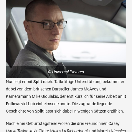
© Universal Pictures
Nun legt er mit
Split
nach. Tatkräftige Unterstützung bekommt er
dabei von dem britischen Darsteller James McAvoy und
Kameramann Mike Gioulakis, der erst kürzlich für seine Arbeit an
It
Follows
viel Lob einheimsen konnte. Die zugrunde liegende
Geschichte von
Split
lässt sich dabei in wenigen Sätzen erzählen.
Nach einer Geburtstagsfeier wollen die drei Freundinnen Casey
(
Anya Taylor-Joy
), Claire (
Haley Lu Richardson
) und Marcia (
Jessica