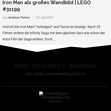
Iron Man als großes Wandbild | LEGO
#31199
von
Andreas Peters
23. Juli 2021
Und ich bin Iron Man! *schnipps* und Tanos ist besiegt. Nach 23
Filmen endete die Infinity Saga mit dem gleichen Satz wie schon der
erste Film der Saga endete. Doch …
MIND YOUR OWN F* BUSINESS
Film-, Serien- und Medienblog seit 2010