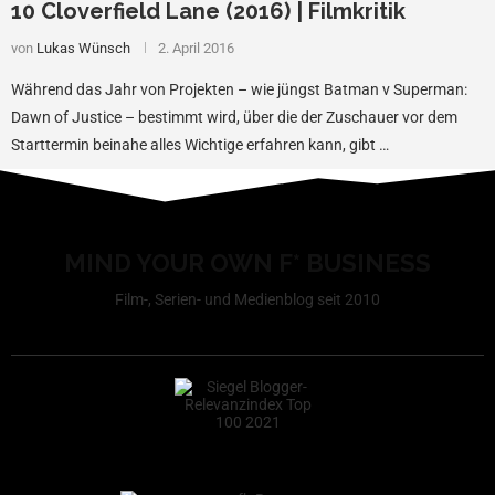
10 Cloverfield Lane (2016) | Filmkritik
von
Lukas Wünsch
2. April 2016
Während das Jahr von Projekten – wie jüngst Batman v Superman:
Dawn of Justice – bestimmt wird, über die der Zuschauer vor dem
Starttermin beinahe alles Wichtige erfahren kann, gibt …
MIND YOUR OWN F* BUSINESS
Film-, Serien- und Medienblog seit 2010