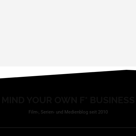
MIND YOUR OWN F* BUSINESS
Film-, Serien- und Medienblog seit 2010