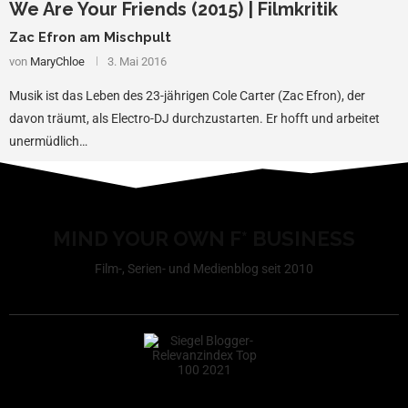
We Are Your Friends (2015) | Filmkritik
Zac Efron am Mischpult
von
MaryChloe
3. Mai 2016
Musik ist das Leben des 23-jährigen Cole Carter (Zac Efron), der
davon träumt, als Electro-DJ durchzustarten. Er hofft und arbeitet
unermüdlich…
MIND YOUR OWN F* BUSINESS
Film-, Serien- und Medienblog seit 2010