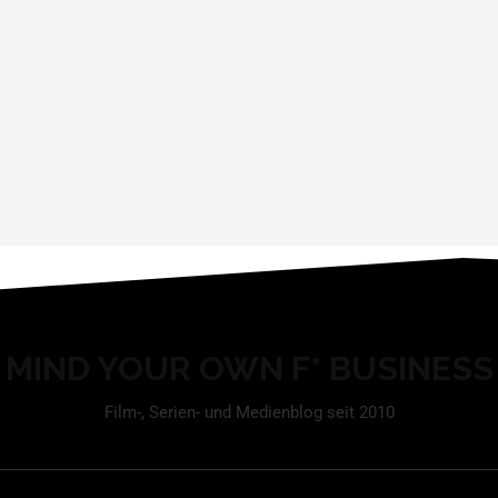
MIND YOUR OWN F* BUSINESS
Film-, Serien- und Medienblog seit 2010