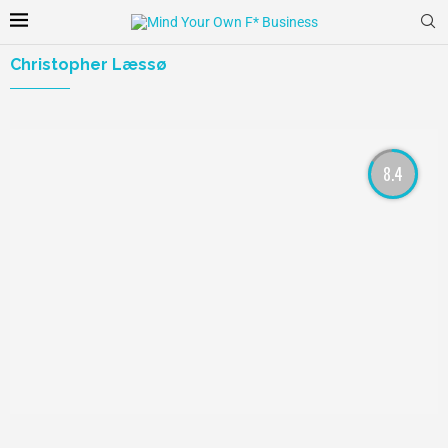
Christopher Læssø
8.4