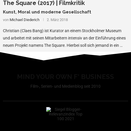
The Square (2017) | Filmkritik
Kunst, Moral und moderne Gesellschaft
von
Michael Diederich
2. März 2018
Christian (Claes Bang) ist Kurator an einem Stockholmer Museum
und arbeitet mit seinen Mitarbeitern intensiv an der Einführung eines
neuen Projekt namens The Square. Hierbei soll sich jemand in ein …
MIND YOUR OWN F* BUSINESS
Film-, Serien- und Medienblog seit 2010