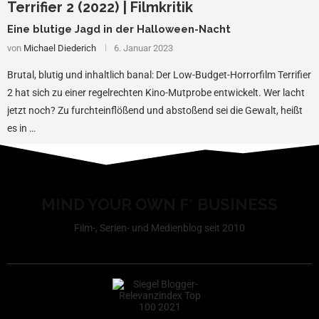
Terrifier 2 (2022) | Filmkritik
Eine blutige Jagd in der Halloween-Nacht
von
Michael Diederich
6. Januar 2023
Brutal, blutig und inhaltlich banal: Der Low-Budget-Horrorfilm Terrifier
2 hat sich zu einer regelrechten Kino-Mutprobe entwickelt. Wer lacht
jetzt noch? Zu furchteinflößend und abstoßend sei die Gewalt, heißt
es in …
MIND YOUR OWN F* BUSINESS
Film-, Serien- und Medienblog seit 2010