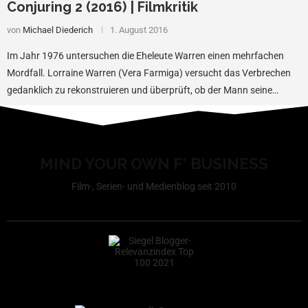
Conjuring 2 (2016) | Filmkritik
von
Michael Diederich
1. August 2016
Im Jahr 1976 untersuchen die Eheleute Warren einen mehrfachen
Mordfall. Lorraine Warren (Vera Farmiga) versucht das Verbrechen
gedanklich zu rekonstruieren und überprüft, ob der Mann seine…
MIND YOUR OWN F* BUSINESS
Film-, Serien- und Medienblog seit 2010