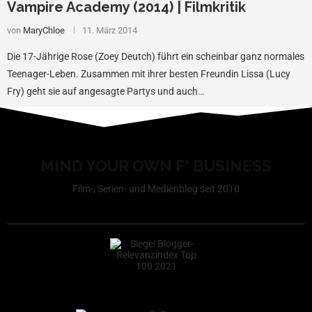
Vampire Academy (2014) | Filmkritik
von
MaryChloe
11. März 2014
Die 17-Jährige Rose (Zoey Deutch) führt ein scheinbar ganz normales
Teenager-Leben. Zusammen mit ihrer besten Freundin Lissa (Lucy
Fry) geht sie auf angesagte Partys und auch…
MIND YOUR OWN F* BUSINESS
Film-, Serien- und Medienblog seit 2010