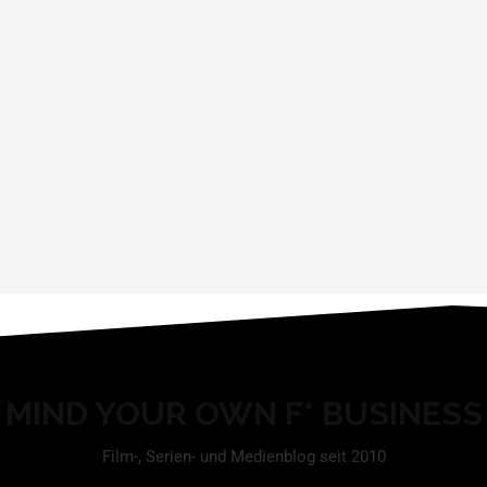
MIND YOUR OWN F* BUSINESS
Film-, Serien- und Medienblog seit 2010