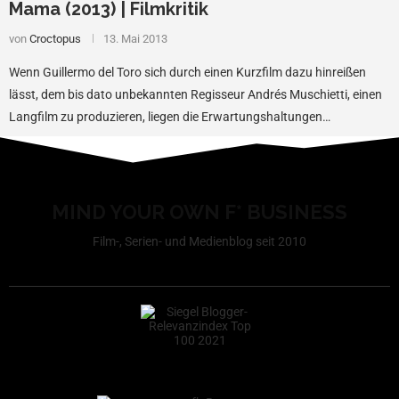
Mama (2013) | Filmkritik
von
Croctopus
13. Mai 2013
Wenn Guillermo del Toro sich durch einen Kurzfilm dazu hinreißen
lässt, dem bis dato unbekannten Regisseur Andrés Muschietti, einen
Langfilm zu produzieren, liegen die Erwartungshaltungen…
MIND YOUR OWN F* BUSINESS
Film-, Serien- und Medienblog seit 2010