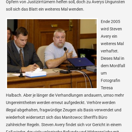
Opfern von Justizirrtümern helfen soll, doch zu Averys Ungunsten
soll sich das Blatt ein weiteres Mal wenden.
Ende 2005
wird Steven
Avery ein
weiteres Mal
verhaftet.
Dieses Mal in
dem Mordfall
um
Fotografin
Teresa
Halbach. Aber je länger die Verhandlungen andauern, umso mehr
Ungereimtheiten werden erneut aufgedeckt. Verhöre werden
illegal abgehalten, fragwürdige Zeugen als Basis verwendet und
wiederholt widersetzt sich das Manitowoc Sheriffs Büro
zahlreicher Regeln. Steven Avery findet sich vor Gericht in einem
Fall wieder, der viele unlogische Befunde und Widersprüche mit