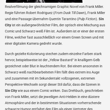
Realverfilmung der gleichnamigen Graphic Novel von Frank Miller.
Regie führten Robert Rodriguez (
From Dusk Till Dawn
), Frank Miller
und eine Passage übernahm Quentin Tarantino (
Pulp Fiction
).
Sin
City
ist ein außergewöhnlicher Film, der optisch eine Mischung aus
Comic und Schwarz-weiß Film ist. Außerdem ist er einer der ersten
Filme, welcher fast ausschließlich vor einem Green Screen und mit
einer digitalen Kamera gedreht wurde.
Durch gezielte Kolorierung stechen zudem einzelne Farben stark
hervor, beispielsweise ist der „Yellow Bastard“ in knalligem Gelb
gezeichnet oder Blut in leuchtendem Rot. Bei einem ansonsten in
Schwarz-weiß nachbearbeiteten Film fällt dies extrem ins Auge
und zusammen mit im Sekundentakt vollzogenen, extremen
Perspektive-Wechseln sorgt dieser Stil dafür, dass die Szenen in
Sin City
wie aus einem Comic wirken. Das Drehbuch, geschrieben
von Frank Miller, setzt die jeweiligen Anti-Helden in eine düstere
Atmosphäre und der in bestimmten Situationen vorherrschende
schwarze Humor entfaltet den Film als einen Vertreter des