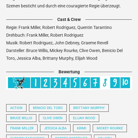
Szenen besticht und durch eine couragierte Regie überzeugt.
Cast & Crew
Regie: Frank Miller, Robert Rodriguez, Quentin Tarantino
Drehbuch: Frank Miller, Robert Rodriguez
Musik: Robert Rodriguez, John Debney, Graeme Revell
Darsteller: Bruce Willis, Mickey Rourke, Clive Owen, Benicio Del
Toro, Jessica Alba, Brittany Murphy, Elijah Wood
Bewertung
ACTION
BENICIO DEL TORO
BRITTANY MURPHY
BRUCE WILLIS
CLIVE OWEN
ELIJAH WOOD
FRANK MILLER
JESSICA ALBA
KRIMI
MICKEY ROURKE