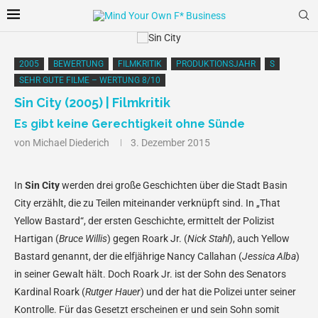
2005
BEWERTUNG
FILMKRITIK
PRODUKTIONSJAHR
S
SEHR GUTE FILME – WERTUNG 8/10
Sin City (2005) | Filmkritik
Es gibt keine Gerechtigkeit ohne Sünde
von
Michael Diederich
3. Dezember 2015
In
Sin City
werden drei große Geschichten über die Stadt Basin
City erzählt, die zu Teilen miteinander verknüpft sind. In „That
Yellow Bastard“, der ersten Geschichte, ermittelt der Polizist
Hartigan (
Bruce Willis
) gegen Roark Jr. (
Nick Stahl
), auch Yellow
Bastard genannt, der die elfjährige Nancy Callahan (
Jessica Alba
)
in seiner Gewalt hält. Doch Roark Jr. ist der Sohn des Senators
Kardinal Roark (
Rutger Hauer
) und der hat die Polizei unter seiner
Kontrolle. Für das Gesetzt erscheinen er und sein Sohn somit