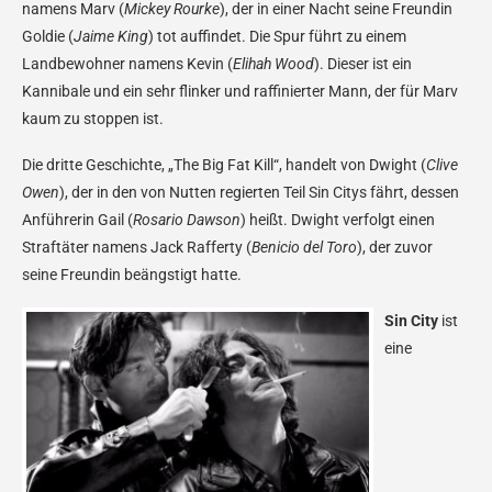
namens Marv (
Mickey Rourke
), der in einer Nacht seine Freundin
Goldie (
Jaime King
) tot auffindet. Die Spur führt zu einem
Landbewohner namens Kevin (
Elihah Wood
). Dieser ist ein
Kannibale und ein sehr flinker und raffinierter Mann, der für Marv
kaum zu stoppen ist.
Die dritte Geschichte, „The Big Fat Kill“, handelt von Dwight (
Clive
Owen
), der in den von Nutten regierten Teil Sin Citys fährt, dessen
Anführerin Gail (
Rosario Dawson
) heißt. Dwight verfolgt einen
Straftäter namens Jack Rafferty (
Benicio del Toro
), der zuvor
seine Freundin beängstigt hatte.
Sin City
ist
eine