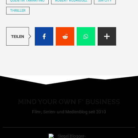
QUENTIN TARANTINO
ROBERT RODRÍGUEZ
SIN CITY
THRILLER
TEILEN
MIND YOUR OWN F* BUSINESS
Film-, Serien- und Medienblog seit 2010